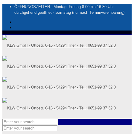
ÖFFNUNGSZEITEN - Montag -Freitag 8:00 bis 16:30 Uhr
durchgehend geöffnet - Samstag (nur nach Terminvereinbarung)