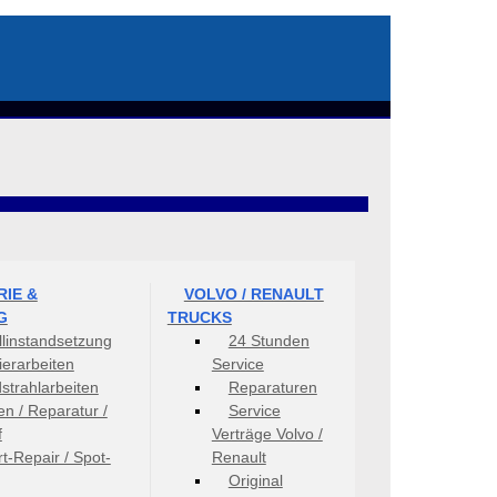
IE &
VOLVO / RENAULT
G
TRUCKS
llinstandsetzung
24 Stunden
ierarbeiten
Service
strahlarbeiten
Reparaturen
en / Reparatur /
Service
f
Verträge Volvo /
t-Repair / Spot-
Renault
Original