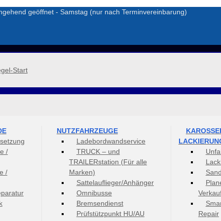
gehend geöffnet - Samstag (nur nach Terminvereinbarung)
DE
NUTZFAHRZEUGE
KAROSSER
dsetzung
Ladebordwandservice
LACKIERUN
e /
TRUCK – und
Unfa
TRAILERstation (Für alle
Lack
e /
Marken)
Sand
Sattelauflieger/Anhänger
Plan
paratur
Omnibusse
Verkau
k
Bremsendienst
Smar
Prüfstützpunkt HU/AU
Repair