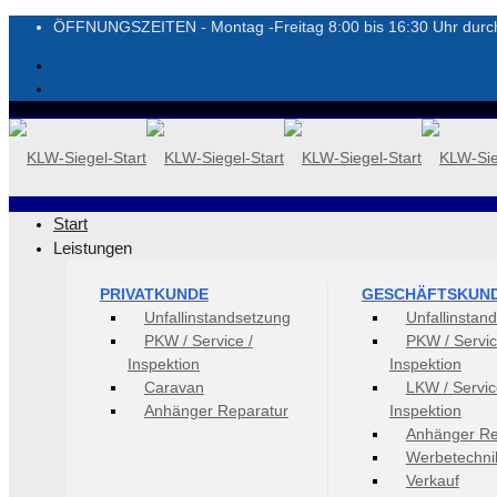
ÖFFNUNGSZEITEN - Montag -Freitag 8:00 bis 16:30 Uhr durch
Start
Leistungen
PRIVATKUNDE
GESCHÄFTSKUN
Unfallinstandsetzung
Unfallinstan
PKW / Service /
PKW / Servic
Inspektion
Inspektion
Caravan
LKW / Servic
Anhänger Reparatur
Inspektion
Anhänger Re
Werbetechni
Verkauf