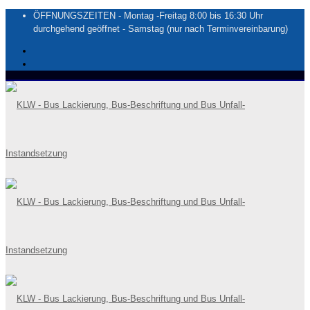
ÖFFNUNGSZEITEN - Montag -Freitag 8:00 bis 16:30 Uhr
durchgehend geöffnet - Samstag (nur nach Terminvereinbarung)