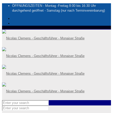
ÖFFNUNGSZEITEN - Montag -Freitag 8:00 bis 16:30 Uhr
durchgehend geöffnet - Samstag (nur nach Terminvereinbarung)