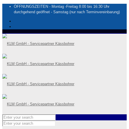
ÖFFNUNGSZEITEN - Montag -Freitag 8:00 bis 16:30 Uhr
durchgehend geöffnet - Samstag (nur nach Terminvereinbarung)