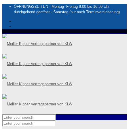
ÖFFNUNGSZEITEN - Montag -Freitag 8:00 bis 16:30 Uhr
durchgehend geöffnet - Samstag (nur nach Terminvereinbarung)